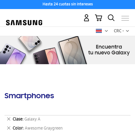
Hasta 24 cuotas sin intereses
Mi carrito
Mon
CRC -
colón
costarricen
Smartphones
Eliminar
Clase
Galaxy A
este
Eliminar
Color
Awesome Graygreen
artículo
este