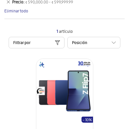
Eliminar
Precio
¢ 590,000.00 - ¢ 599,999.99
artículo
este
Eliminar todo
artículo
1
artículo
Filtrar por
- 10%