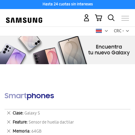
Hasta 24 cuotas sin intereses
Mi carrito
Mon
CRC -
colón
costarricen
Smartphones
Eliminar
Clase
Galaxy S
este
Eliminar
Feature
Sensor de huella dactilar
artículo
este
Eliminar
Memoria
64GB
artículo