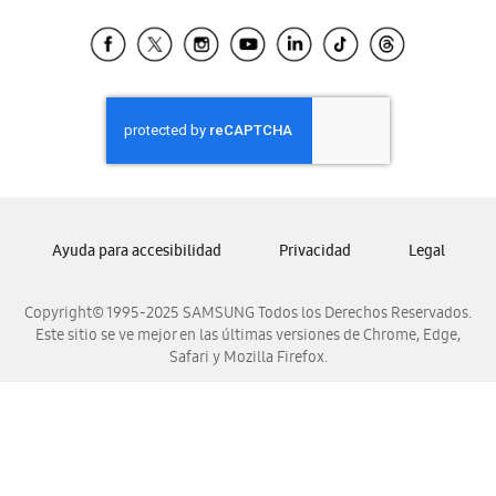
Tiendas Cercanas
Samsung Ecuador
Samsung El Salvador
Samsung Guatemala
Samsung Honduras
Samsung Nicaragua
Samsung Panamá
Samsung República Dominicana
Ayuda para accesibilidad
Privacidad
Legal
Samsung Venezuela
Copyright© 1995-2025 SAMSUNG Todos los Derechos Reservados.
Este sitio se ve mejor en las últimas versiones de Chrome, Edge,
Safari y Mozilla Firefox.