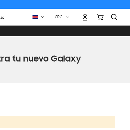
Mi carrito
Moneda
CRC -
les
colón
costarricense