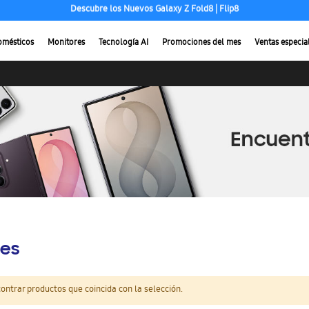
Hasta 24 cuotas sin intereses
omésticos
Monitores
Tecnología AI
Promociones del mes
Ventas especia
es
ntrar productos que coincida con la selección.