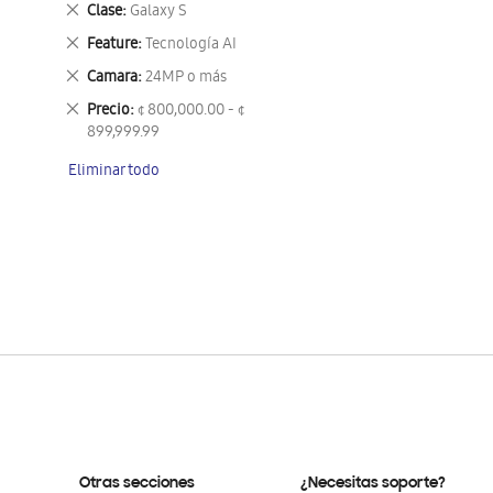
Eliminar
Clase
Galaxy S
este
Eliminar
Feature
Tecnología AI
artículo
este
Eliminar
Camara
24MP o más
artículo
este
Eliminar
Precio
¢ 800,000.00 - ¢
artículo
este
899,999.99
artículo
Eliminar todo
Otras secciones
¿Necesitas soporte?