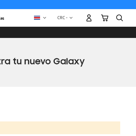
Mi carrito
Moneda
CRC -
les
colón
costarricense