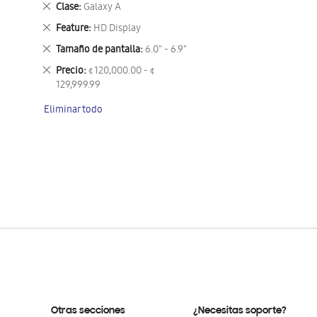
Eliminar
Clase
Galaxy A
este
Eliminar
Feature
HD Display
artículo
este
Eliminar
Tamaño de pantalla
6.0" - 6.9"
artículo
este
Eliminar
Precio
¢ 120,000.00 - ¢
artículo
este
129,999.99
artículo
Eliminar todo
Otras secciones
¿Necesitas soporte?