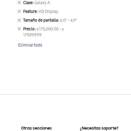
Eliminar
Clase
Galaxy A
este
Eliminar
Feature
HD Display
artículo
este
Eliminar
Tamaño de pantalla
6.0" - 6.9"
artículo
este
Eliminar
Precio
¢ 170,000.00 - ¢
artículo
este
179,999.99
artículo
Eliminar todo
Otras secciones
¿Necesitas soporte?