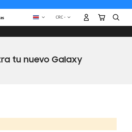
Mi carrito
Moneda
CRC -
les
colón
costarricense