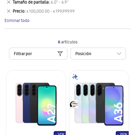
Eliminar
Tamaño de pantalla
6.0" - 6.9"
artículo
este
Eliminar
Precio
¢ 100,000.00 - ¢ 199,999.99
artículo
este
Eliminar todo
artículo
6
artículos
Filtrar por
- 14%
- 29%