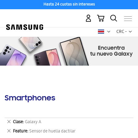
Hasta 24 cuotas sin intereses
Mi carrito
Mon
CRC -
colón
costarricen
Smartphones
Eliminar
Clase
Galaxy A
este
Eliminar
Feature
Sensor de huella dactilar
artículo
este