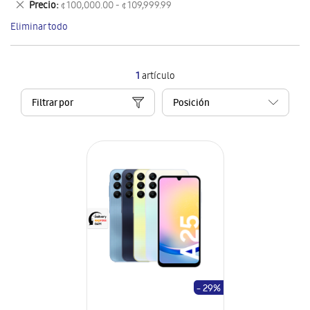
Eliminar
Precio
¢ 100,000.00 - ¢ 109,999.99
artículo
este
Eliminar todo
artículo
1
artículo
Filtrar por
- 29%