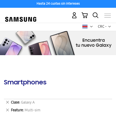
Hasta 24 cuotas sin intereses
Mi carrito
Mon
CRC -
colón
costarricen
Smartphones
Eliminar
Clase
Galaxy A
este
Eliminar
Feature
Multi-sim
artículo
este