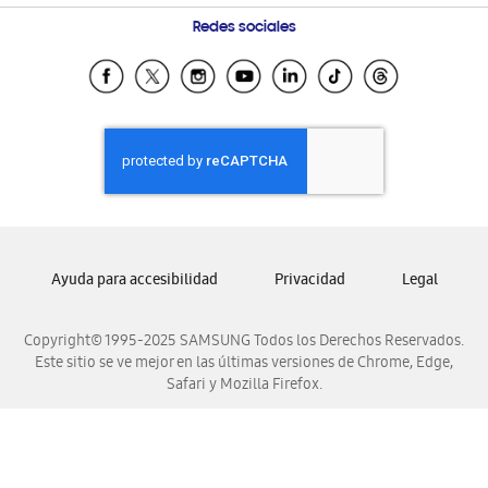
Condiciones de Compra
Preguntas Frecuentes
Samsung Costa Rica
Redes sociales
Tiendas Cercanas
Samsung Ecuador
Samsung El Salvador
Samsung Guatemala
Samsung Honduras
Samsung Nicaragua
Samsung Panamá
Samsung República Dominicana
Ayuda para accesibilidad
Privacidad
Legal
Samsung Venezuela
Copyright© 1995-2025 SAMSUNG Todos los Derechos Reservados.
Este sitio se ve mejor en las últimas versiones de Chrome, Edge,
Safari y Mozilla Firefox.