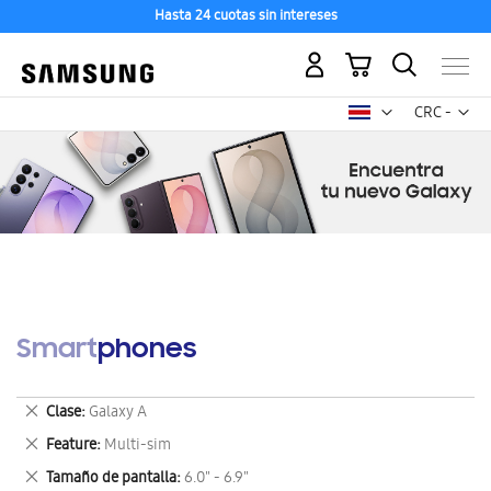
Hasta 24 cuotas sin intereses
Mi carrito
Mon
CRC -
colón
costarricen
Smartphones
Eliminar
Clase
Galaxy A
este
Eliminar
Feature
Multi-sim
artículo
este
Eliminar
Tamaño de pantalla
6.0" - 6.9"
artículo