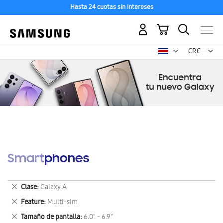
Hasta 24 cuotas sin intereses
Mi carrito
Mon
CRC -
colón
costarricen
Smartphones
Eliminar
Clase
Galaxy A
este
Eliminar
Feature
Multi-sim
artículo
este
Eliminar
Tamaño de pantalla
6.0" - 6.9"
artículo