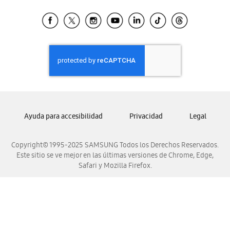
Tiendas Cercanas
Samsung Ecuador
Samsung El Salvador
Samsung Guatemala
Samsung Honduras
Samsung Nicaragua
Samsung Panamá
Samsung República Dominicana
Ayuda para accesibilidad
Privacidad
Legal
Samsung Venezuela
Copyright© 1995-2025 SAMSUNG Todos los Derechos Reservados.
Este sitio se ve mejor en las últimas versiones de Chrome, Edge,
Safari y Mozilla Firefox.