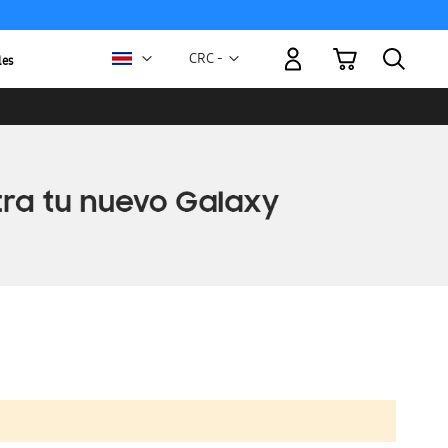
Mi carrito
Moneda
CRC -
les
colón
costarricense