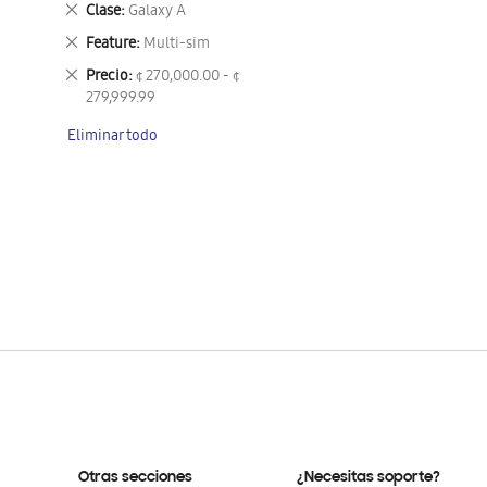
Eliminar
Clase
Galaxy A
este
Eliminar
Feature
Multi-sim
artículo
este
Eliminar
Precio
¢ 270,000.00 - ¢
artículo
este
279,999.99
artículo
Eliminar todo
Otras secciones
¿Necesitas soporte?