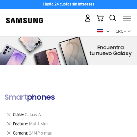
Hasta 24 cuotas sin intereses
Mi carrito
Mon
CRC -
colón
costarricen
Smartphones
Eliminar
Clase
Galaxy A
este
Eliminar
Feature
Multi-sim
artículo
este
Eliminar
Camara
24MP o más
artículo