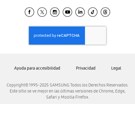
Tiendas Cercanas
Samsung Ecuador
Samsung El Salvador
Samsung Guatemala
Samsung Honduras
Samsung Nicaragua
Samsung Panamá
Samsung República Dominicana
Ayuda para accesibilidad
Privacidad
Legal
Samsung Venezuela
Copyright© 1995-2025 SAMSUNG Todos los Derechos Reservados.
Este sitio se ve mejor en las últimas versiones de Chrome, Edge,
Safari y Mozilla Firefox.