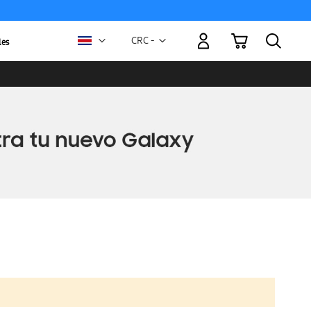
Mi carrito
Moneda
CRC -
les
colón
costarricense