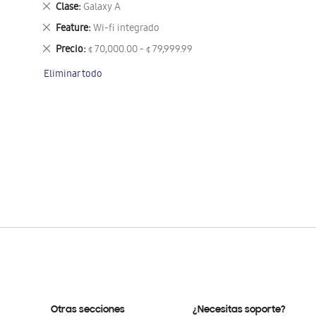
Eliminar
Clase
Galaxy A
este
Eliminar
Feature
Wi-fi integrado
artículo
este
Eliminar
Precio
¢ 70,000.00 - ¢ 79,999.99
artículo
este
Eliminar todo
artículo
Otras secciones
¿Necesitas soporte?