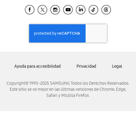
Tiendas Cercanas
Samsung Ecuador
Samsung El Salvador
Samsung Guatemala
Samsung Honduras
Samsung Nicaragua
Samsung Panamá
Samsung República Dominicana
Ayuda para accesibilidad
Privacidad
Legal
Samsung Venezuela
Copyright© 1995-2025 SAMSUNG Todos los Derechos Reservados.
Este sitio se ve mejor en las últimas versiones de Chrome, Edge,
Safari y Mozilla Firefox.