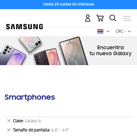
Hasta 24 cuotas sin intereses
Mi carrito
Mon
CRC -
colón
costarricen
Smartphones
Eliminar
Clase
Galaxy A
este
Eliminar
Tamaño de pantalla
6.0" - 6.9"
artículo
este