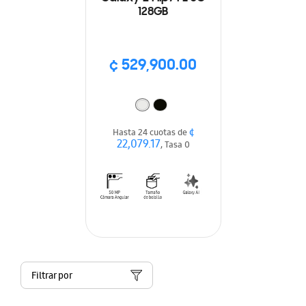
128GB
¢ 529,900.00
¢
Hasta 24 cuotas de
22,079.17
, Tasa 0
Filtrar por