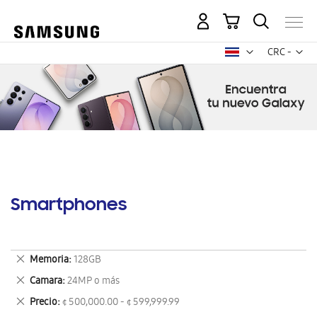
Mi carrito
Mon
CRC -
colón
costarricen
Smartphones
Eliminar
Memoria
128GB
este
Eliminar
Camara
24MP o más
artículo
este
Eliminar
Precio
¢ 500,000.00 - ¢ 599,999.99
artículo
este