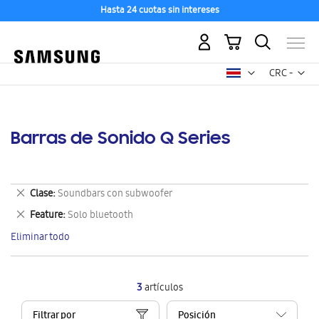
Hasta 24 cuotas sin intereses
Mi carrito
Mon
CRC -
colón
costarricen
Barras de Sonido Q Series
Eliminar
Clase
Soundbars con subwoofer
este
Eliminar
Feature
Solo bluetooth
artículo
este
Eliminar todo
artículo
3
artículos
Filtrar por