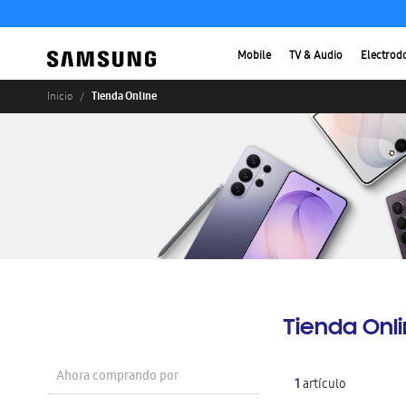
Mobile
TV & Audio
Electrod
Tienda Online
Inicio
Tienda Onl
Ahora comprando por
1
artículo