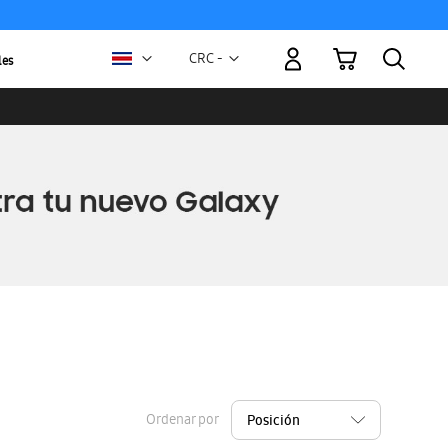
Mi carrito
Moneda
CRC -
les
colón
costarricense
Ordenar por