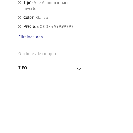
Eliminar
Tipo
Aire Acondicionado
este
Inverter
artículo
Eliminar
Color
Blanco
este
Eliminar
Precio
¢ 0.00 - ¢ 999,999.99
artículo
este
Eliminar todo
artículo
Opciones de compra
TIPO