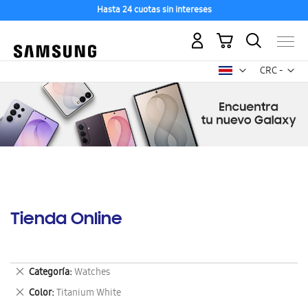
Hasta 24 cuotas sin intereses
Mi carrito
Mon
CRC -
colón
costarricen
Tienda Online
Eliminar
Categoría
Watches
este
Eliminar
Color
Titanium White
artículo
este