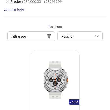
Eliminar
Precio
¢ 230,000.00 - ¢ 239,999.99
artículo
este
Eliminar todo
artículo
1
artículo
Filtrar por
- 40%