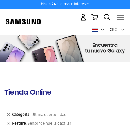
Hasta 24 cuotas sin intereses
Mi carrito
Mon
CRC -
colón
costarricen
Tienda Online
Eliminar
Categoría
Última oportunidad
este
Eliminar
Feature
Sensor de huella dactilar
artículo
este