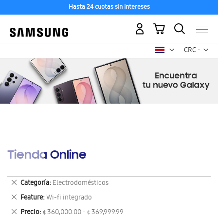
Hasta 24 cuotas sin intereses
Mi carrito
Mon
CRC -
colón
costarricen
Tienda Online
Eliminar
Categoría
Electrodomésticos
este
Eliminar
Feature
Wi-fi integrado
artículo
este
Eliminar
Precio
¢ 360,000.00 - ¢ 369,999.99
artículo