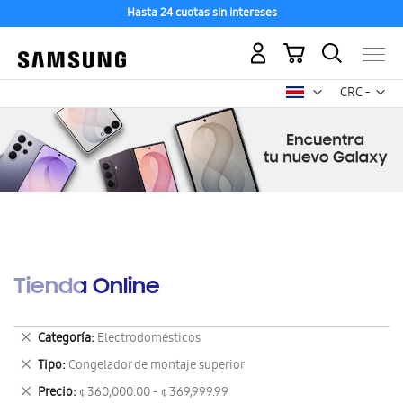
Hasta 24 cuotas sin intereses
Mi carrito
Mon
CRC -
colón
costarricen
Tienda Online
Eliminar
Categoría
Electrodomésticos
este
Eliminar
Tipo
Congelador de montaje superior
artículo
este
Eliminar
Precio
¢ 360,000.00 - ¢ 369,999.99
artículo