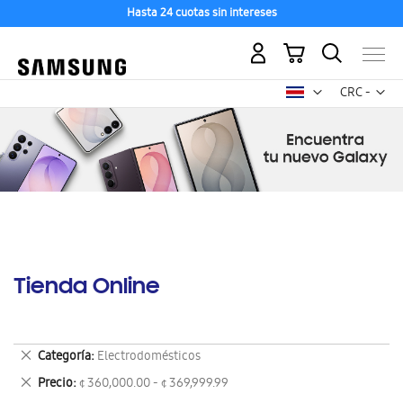
Hasta 24 cuotas sin intereses
Mi carrito
Mon
CRC -
colón
costarricen
Tienda Online
Eliminar
Categoría
Electrodomésticos
este
Eliminar
Precio
¢ 360,000.00 - ¢ 369,999.99
artículo
este