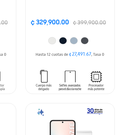
¢ 329,900.00
.00
¢ 399,900.00
¢ 27,491.67
sa 0
Hasta 12 cuotas de
, Tasa 0
AÑADIR AL CARRITO