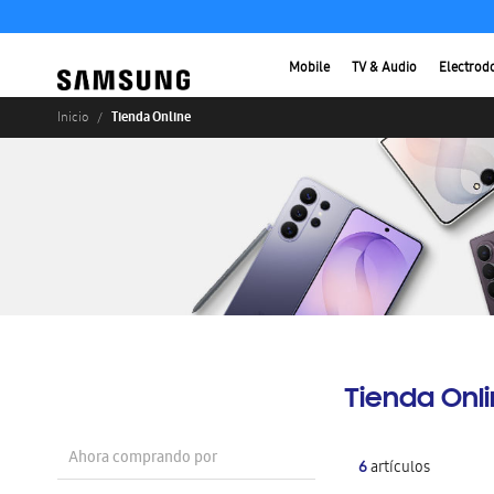
Mobile
TV & Audio
Electrod
Tienda Online
Inicio
Tienda Onl
Ahora comprando por
6
artículos