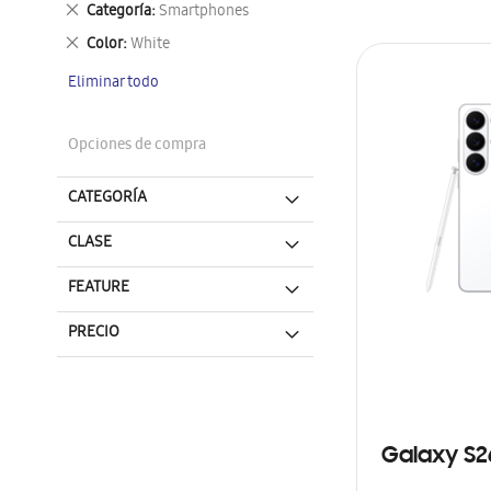
Eliminar
Categoría
Smartphones
este
Eliminar
Color
White
artículo
este
Eliminar todo
artículo
Opciones de compra
CATEGORÍA
CLASE
FEATURE
PRECIO
Galaxy S2