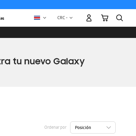
Mi carrito
Moneda
CRC -
les
colón
costarricense
Ordenar por