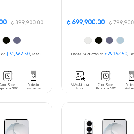
.00
¢ 699,900.00
¢ 899,900.00
¢ 799,900
¢ 31,662.50
¢ 29,162.50
s de
, Tasa 0
Hasta 24 cuotas de
, Ta
ARRITO
AÑADIR AL CARRITO