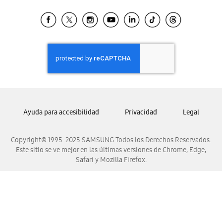
Tiendas Cercanas
Samsung Ecuador
Samsung El Salvador
Samsung Guatemala
Samsung Honduras
Samsung Nicaragua
Samsung Panamá
Samsung República Dominicana
Ayuda para accesibilidad
Privacidad
Legal
Samsung Venezuela
Copyright© 1995-2025 SAMSUNG Todos los Derechos Reservados.
Este sitio se ve mejor en las últimas versiones de Chrome, Edge,
Safari y Mozilla Firefox.