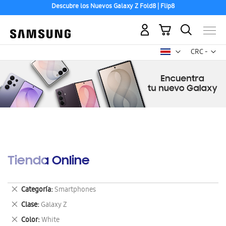
Descubre los Nuevos Galaxy Z Fold8 | Flip8
Hasta 24 cuotas sin intereses
Mi carrito
Mon
CRC -
colón
costarricen
Tienda Online
Eliminar
Categoría
Smartphones
este
Eliminar
Clase
Galaxy Z
artículo
este
Eliminar
Color
White
artículo