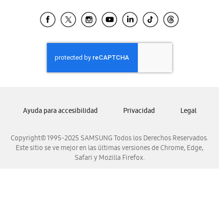
Tiendas Cercanas
Samsung Ecuador
Samsung El Salvador
Samsung Guatemala
Samsung Honduras
Samsung Nicaragua
Samsung Panamá
Samsung República Dominicana
Ayuda para accesibilidad
Privacidad
Legal
Samsung Venezuela
Copyright© 1995-2025 SAMSUNG Todos los Derechos Reservados.
Este sitio se ve mejor en las últimas versiones de Chrome, Edge,
Safari y Mozilla Firefox.