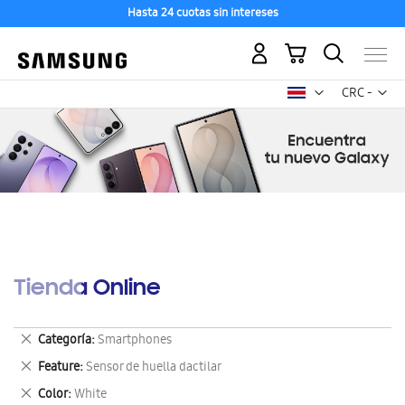
Hasta 24 cuotas sin intereses
Mi carrito
Mon
CRC -
colón
costarricen
Tienda Online
Eliminar
Categoría
Smartphones
este
Eliminar
Feature
Sensor de huella dactilar
artículo
este
Eliminar
Color
White
artículo