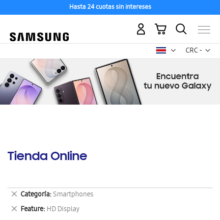
Hasta 24 cuotas sin intereses
Mi carrito
Mon
CRC -
colón
costarricen
Tienda Online
Eliminar
Categoría
Smartphones
este
Eliminar
Feature
HD Display
artículo
este