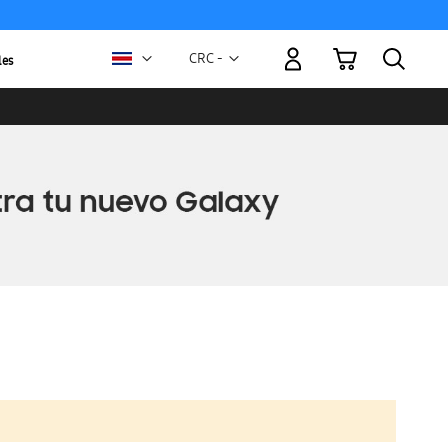
Mi carrito
Moneda
CRC -
les
colón
costarricense