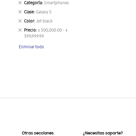
Eliminar
Categoría
Smartphones
este
Eliminar
Clase
Galaxy S
artículo
este
Eliminar
Color
Jet black
artículo
este
Eliminar
Precio
¢ 300,000.00 - ¢
artículo
este
399,999.99
artículo
Eliminar todo
Otras secciones
¿Necesitas soporte?