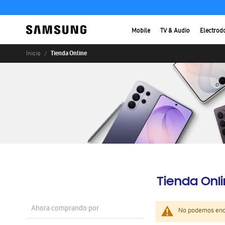
Mobile
TV & Audio
Electrod
Tienda Online
Inicio
Tienda Onl
Ahora comprando por
No podemos enco