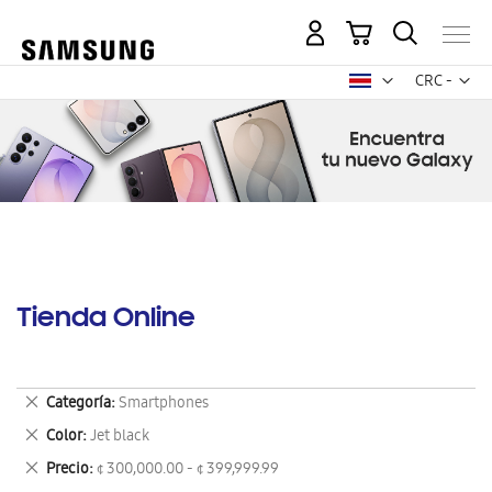
Mi carrito
Mon
CRC -
colón
costarricen
Tienda Online
Eliminar
Categoría
Smartphones
este
Eliminar
Color
Jet black
artículo
este
Eliminar
Precio
¢ 300,000.00 - ¢ 399,999.99
artículo
este