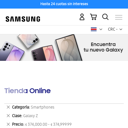
Hasta 24 cuotas sin intereses
Mi carrito
Mon
CRC -
colón
costarricen
Tienda Online
Eliminar
Categoría
Smartphones
este
Eliminar
Clase
Galaxy Z
artículo
este
Eliminar
Precio
¢ 374,000.00 - ¢ 374,999.99
artículo