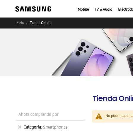
Mobile
TV & Audio
Electrod
Tienda Online
Inicio
Tienda Onl
Ahora comprando por
No podemos enco
Eliminar
Categoría
Smartphones