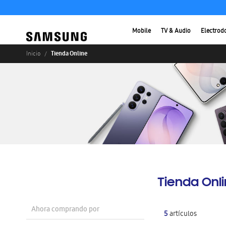
Mobile
TV & Audio
Electrod
Tienda Online
Inicio
Tienda Onl
Ahora comprando por
5
artículos