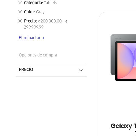
Eliminar
Categoría
Tablets
este
Eliminar
Color
Gray
artículo
este
Eliminar
Precio
¢ 200,000.00 - ¢
artículo
este
299,999.99
artículo
Eliminar todo
Opciones de compra
PRECIO
Galaxy T