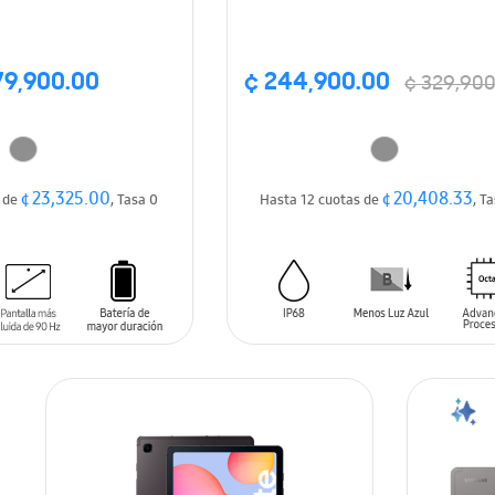
79,900.00
¢ 244,900.00
¢ 329,900
¢ 23,325.00
¢ 20,408.33
s de
, Tasa 0
Hasta 12 cuotas de
, T
ARRITO
AÑADIR AL CARRITO