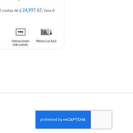
¢ 24,991.67
2 cuotas de
, Tasa 0
 AL CARRITO