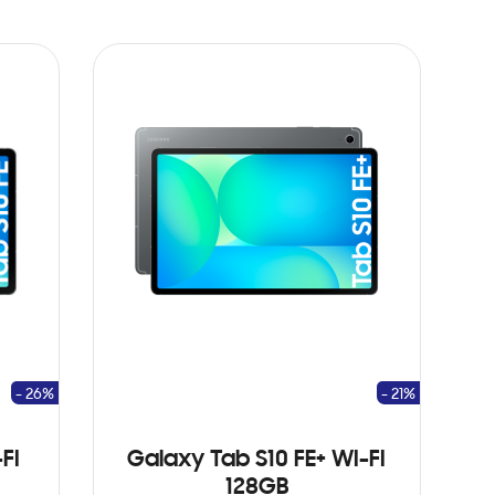
- 26%
- 21%
FI
Galaxy Tab S10 FE+ WI-FI
128GB