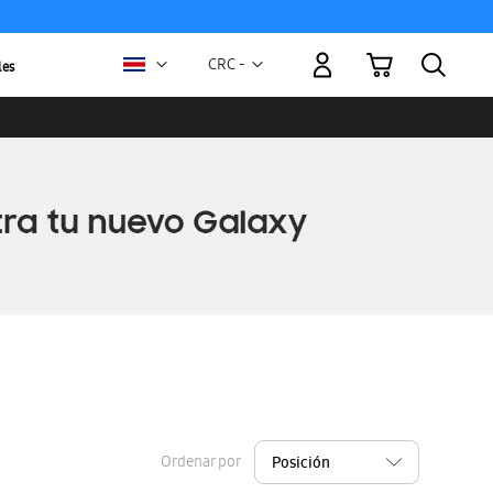
Mi carrito
Moneda
CRC -
les
colón
costarricense
Ordenar por