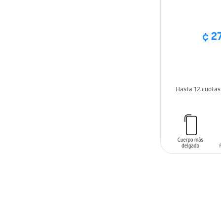
¢ 2
Hasta 12 cuota
AÑADIR AL C