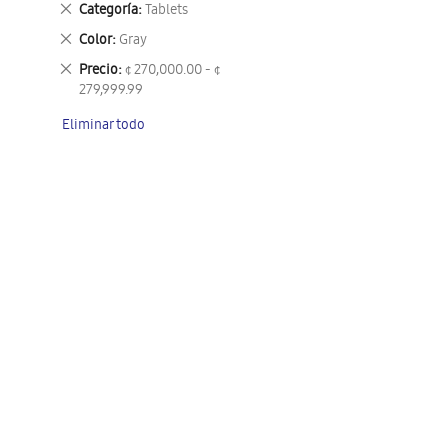
Eliminar
Categoría
Tablets
este
Eliminar
Color
Gray
artículo
este
Eliminar
Precio
¢ 270,000.00 - ¢
artículo
este
279,999.99
artículo
Eliminar todo