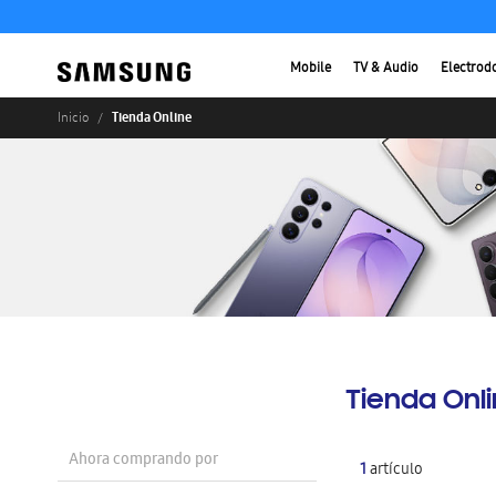
Mobile
TV & Audio
Electrod
Tienda Online
Inicio
Tienda Onl
Ahora comprando por
1
artículo