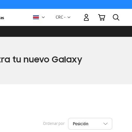
Mi carrito
Moneda
CRC -
les
colón
costarricense
Ordenar por