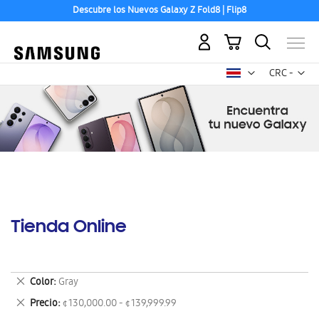
Descubre los Nuevos Galaxy Z Fold8 | Flip8
Mi carrito
Mon
CRC -
colón
costarricen
Tienda Online
Eliminar
Color
Gray
este
Eliminar
Precio
¢ 130,000.00 - ¢ 139,999.99
artículo
este