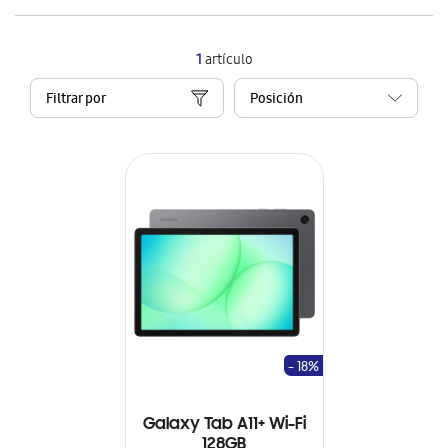
1
artículo
Filtrar por
- 18%
Galaxy Tab A11+ Wi-Fi
128GB