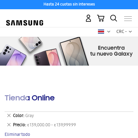
Hasta 24 cuotas sin intereses
Mi carrito
Mon
CRC -
colón
costarricen
Tienda Online
Eliminar
Color
Gray
este
Eliminar
Precio
¢ 139,000.00 - ¢ 139,999.99
artículo
este
Eliminar todo
artículo