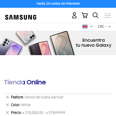
Hasta 24 cuotas sin intereses
Mi carrito
Mon
CRC -
colón
costarricen
Tienda Online
Eliminar
Feature
Sensor de huella dactilar
este
Eliminar
Color
White
artículo
este
Eliminar
Precio
¢ 370,000.00 - ¢ 379,999.99
artículo