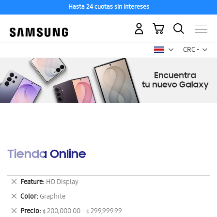
Hasta 24 cuotas sin intereses
Mi carrito
Mon
CRC -
colón
costarricen
Tienda Online
Eliminar
Feature
HD Display
este
Eliminar
Color
Graphite
artículo
este
Eliminar
Precio
¢ 200,000.00 - ¢ 299,999.99
artículo