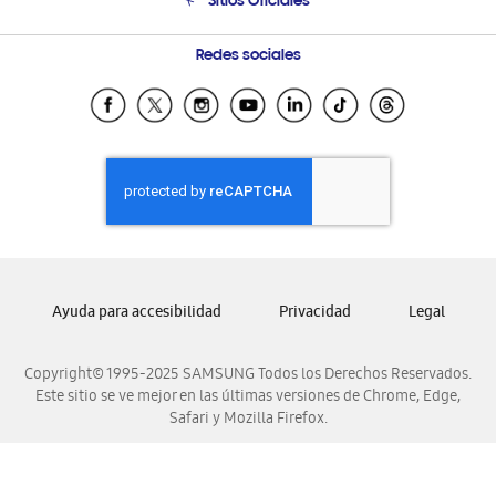
Sitios Oficiales
Seguimiento de tu pedido
Soporte vía eMail
Condiciones de Compra
Preguntas Frecuentes
Samsung Costa Rica
Redes sociales
Tiendas Cercanas
Samsung Ecuador
Samsung El Salvador
Samsung Guatemala
Samsung Honduras
Samsung Nicaragua
Samsung Panamá
Samsung República Dominicana
Ayuda para accesibilidad
Privacidad
Legal
Samsung Venezuela
Copyright© 1995-2025 SAMSUNG Todos los Derechos Reservados.
Este sitio se ve mejor en las últimas versiones de Chrome, Edge,
Safari y Mozilla Firefox.