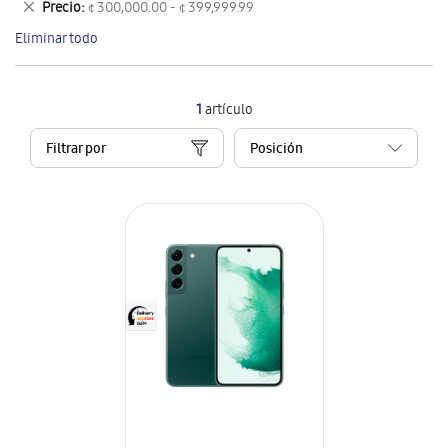
Eliminar
Precio
¢ 300,000.00 - ¢ 399,999.99
artículo
este
Eliminar todo
artículo
1
artículo
Filtrar por