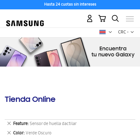
Hasta 24 cuotas sin intereses
Mi carrito
Mon
CRC -
colón
costarricen
Tienda Online
Eliminar
Feature
Sensor de huella dactilar
este
Eliminar
Color
Verde Oscuro
artículo
este