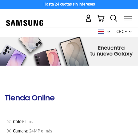
Hasta 24 cuotas sin intereses
Mi carrito
Mon
CRC -
colón
costarricen
Tienda Online
Eliminar
Color
Lima
este
Eliminar
Camara
24MP o más
artículo
este