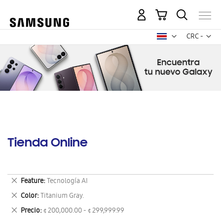
Mi carrito
Mon
CRC -
colón
costarricen
Tienda Online
Eliminar
Feature
Tecnología AI
este
Eliminar
Color
Titanium Gray.
artículo
este
Eliminar
Precio
¢ 200,000.00 - ¢ 299,999.99
artículo
este