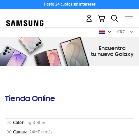
Hasta 24 cuotas sin intereses
Mi carrito
Mon
CRC -
colón
costarricen
Tienda Online
Eliminar
Color
Light Blue
este
Eliminar
Camara
24MP o más
artículo
este