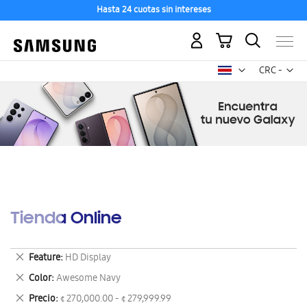
Hasta 24 cuotas sin intereses
Mi carrito
Mon
CRC -
colón
costarricen
Tienda Online
Eliminar
Feature
HD Display
este
Eliminar
Color
Awesome Navy
artículo
este
Eliminar
Precio
¢ 270,000.00 - ¢ 279,999.99
artículo