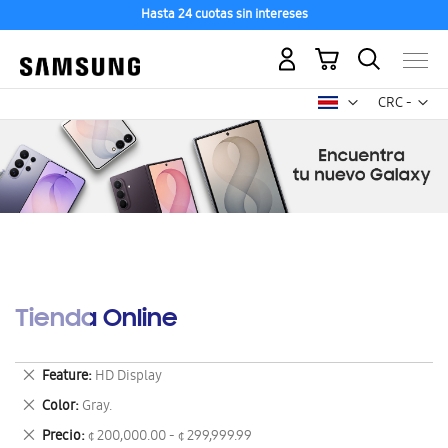
Hasta 24 cuotas sin intereses
Mi carrito
Mon
CRC -
colón
costarricen
Tienda Online
Eliminar
Feature
HD Display
este
Eliminar
Color
Gray.
artículo
este
Eliminar
Precio
¢ 200,000.00 - ¢ 299,999.99
artículo