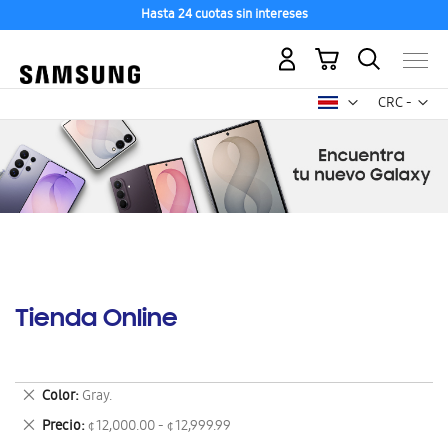
Hasta 24 cuotas sin intereses
Mi carrito
Mon
CRC -
colón
costarricen
Tienda Online
Eliminar
Color
Gray.
este
Eliminar
Precio
¢ 12,000.00 - ¢ 12,999.99
artículo
este