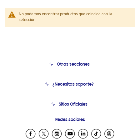
No podemos encontrar productos que coincida con la
selección.
Otras secciones
Conócenos
¿Necesitas soporte?
Soporte
Venta a Empresas - B2B
Soporte telefónico
Sitios Oficiales
Seguimiento de tu pedido
Soporte vía eMail
Condiciones de Compra
Preguntas Frecuentes
Samsung Costa Rica
Redes sociales
Tiendas Cercanas
Samsung Ecuador
Samsung El Salvador