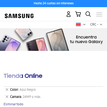
Hasta 24 cuotas sin intereses
Mi carrito
Mon
CRC -
colón
costarricen
Tienda Online
Eliminar
Color
Azul Negro
este
Eliminar
Camara
24MP o más
artículo
este
Eliminar todo
artículo