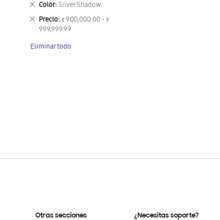
Eliminar
Color
Silver Shadow
este
Eliminar
Precio
¢ 900,000.00 - ¢
artículo
este
999,999.99
artículo
Eliminar todo
Otras secciones
¿Necesitas soporte?