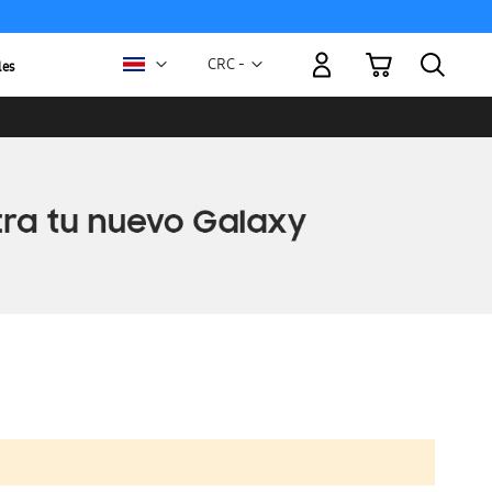
Mi carrito
Moneda
CRC -
les
colón
costarricense