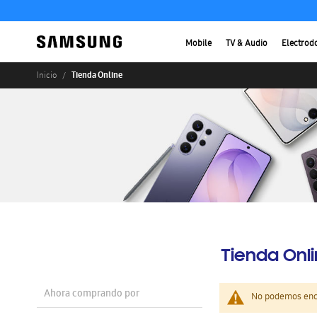
Mobile
TV & Audio
Electrod
Tienda Online
Inicio
Tienda Onl
Ahora comprando por
No podemos enco