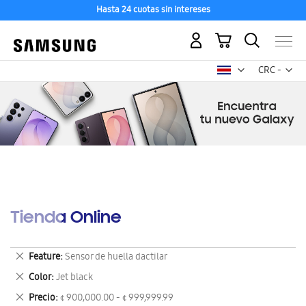
Hasta 24 cuotas sin intereses
Mi carrito
Mon
CRC -
colón
costarricen
Tienda Online
Eliminar
Feature
Sensor de huella dactilar
este
Eliminar
Color
Jet black
artículo
este
Eliminar
Precio
¢ 900,000.00 - ¢ 999,999.99
artículo