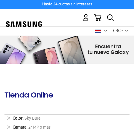
Hasta 24 cuotas sin intereses
Mi carrito
Mon
CRC -
colón
costarricen
Tienda Online
Eliminar
Color
Sky Blue
este
Eliminar
Camara
24MP o más
artículo
este