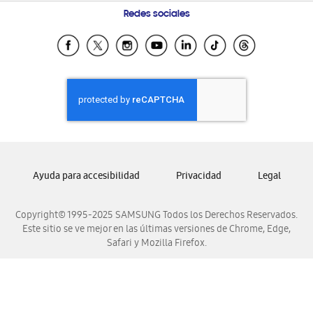
Condiciones de Compra
Preguntas Frecuentes
Samsung Costa Rica
Redes sociales
Tiendas Cercanas
Samsung Ecuador
Samsung El Salvador
Samsung Guatemala
Samsung Honduras
Samsung Nicaragua
Samsung Panamá
Samsung República Dominicana
Ayuda para accesibilidad
Privacidad
Legal
Samsung Venezuela
Copyright© 1995-2025 SAMSUNG Todos los Derechos Reservados.
Este sitio se ve mejor en las últimas versiones de Chrome, Edge,
Safari y Mozilla Firefox.