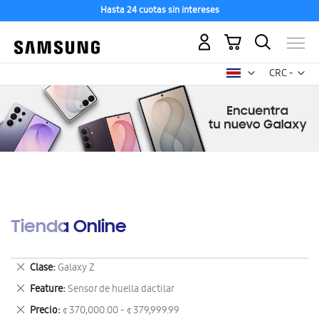
Hasta 24 cuotas sin intereses
Mi carrito
Mon
CRC -
colón
costarricen
Tienda Online
Eliminar
Clase
Galaxy Z
este
Eliminar
Feature
Sensor de huella dactilar
artículo
este
Eliminar
Precio
¢ 370,000.00 - ¢ 379,999.99
artículo